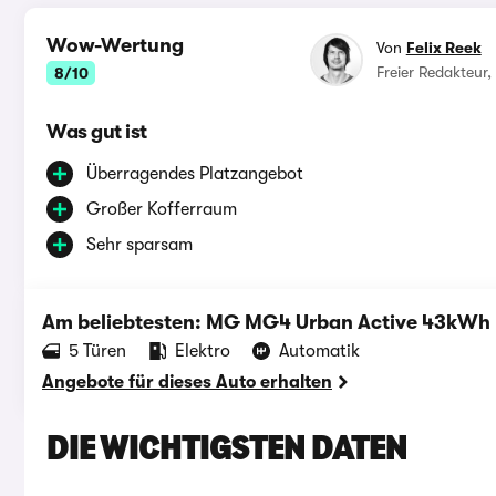
Wow-Wertung
Von
Felix Reek
Freier Redakteur, 
8/10
Was gut ist
Überragendes Platzangebot
Großer Kofferraum
Sehr sparsam
Am beliebtesten: MG MG4 Urban Active 43kWh
‪5‬ Türen
Elektro
Automatik
Angebote für dieses Auto erhalten
DIE WICHTIGSTEN DATEN