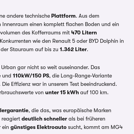
ne andere technische
Plattform
. Aus dem
m Innenraum einen komplett flachen Boden und ein
devolumen des Kofferraums mit
470 Litern
t Konkurrenten wie den Renault 5 oder BYD Dolphin in
h der Stauraum auf bis zu
1.362 Liter
.
Urban gar nicht so weit auseinander. Das
te und
110kW/150 PS
, die Long-Range-Variante
. Die Effizienz war in unserem Test beeindruckend.
Verbrauchswerte von
unter 15 kWh
auf 100 km.
llergarantie
, die das, was europäische Marken
t reagiert
deutlich schneller
als bei früheren
r ein
günstiges Elektroauto
sucht, kommt am MG4