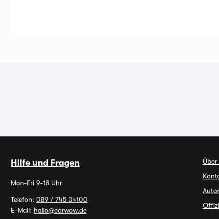
Über
Hilfe und Fragen
Kont
Mon-Fri 9-18 Uhr
Autor
Telefon:
089 / 745 34100
Offiz
E-Mail:
hallo@carwow.de