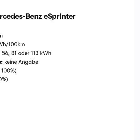
rcedes-Benz eSprinter
km
 kWh/100km
:
56, 81 oder 113 kWh
):
keine Angabe
- 100%)
80%)