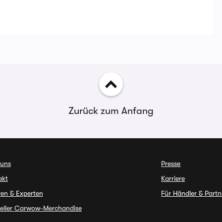
Zurück zum Anfang
 uns
Presse
akt
Karriere
en & Experten
Für Händler & Partn
ieller Carwow-Merchandise