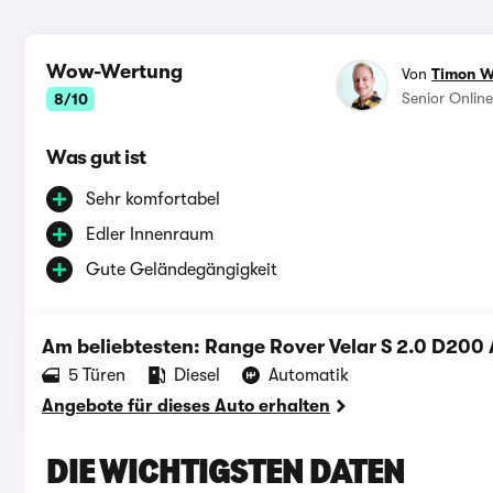
Wow-Wertung
Von
Timon 
Senior Onlin
8/10
Was gut ist
Sehr komfortabel
Edler Innenraum
Gute Geländegängigkeit
Am beliebtesten: Range Rover Velar S 2.0 D20
‪5‬ Türen
Diesel
Automatik
Angebote für dieses Auto erhalten
DIE WICHTIGSTEN DATEN