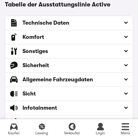
Tabelle der Ausstattungslinie Active
Technische Daten
Komfort
Sonstiges
Sicherheit
Allgemeine Fahrzeugdaten
Sicht
Infotainment
Interieur
Gebrauchtwagen Angebote finden
Kaufen
Leasing
Verkaufen
Login
Menü
Exterieur