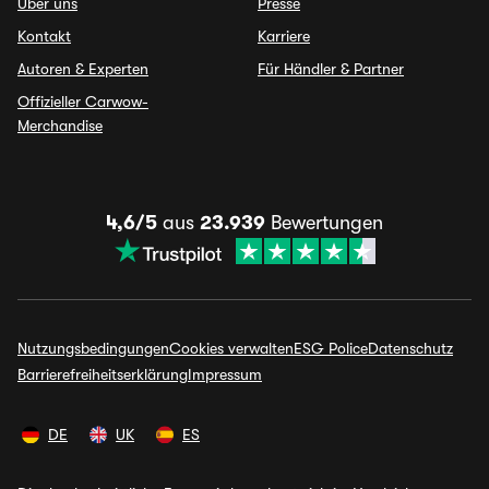
Über uns
Presse
Kontakt
Karriere
Autoren & Experten
Für Händler & Partner
Offizieller Carwow-
Merchandise
4,6/5
aus
23.939
Bewertungen
Nutzungsbedingungen
Cookies verwalten
ESG Police
Datenschutz
Barrierefreiheitserklärung
Impressum
DE
UK
ES