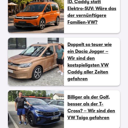
ID. Caddy statt
Elektro-SUV: Wäre das
der vernünftigere
Familien-VW?
Doppelt so teuer wie
ein Dacia Jogger –
Wir sind den
kostspieligsten VW
Caddy aller Zeiten
gefahren
Billiger als der Golf,
besser als der T-
Cross? – Wir sind den
VW Taigo gefahren