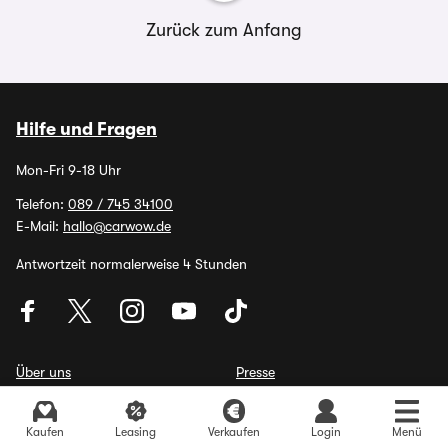
Zurück zum Anfang
Hilfe und Fragen
Mon-Fri 9-18 Uhr
Telefon:
089 / 745 34100
E-Mail:
hallo@carwow.de
Antwortzeit normalerweise 4 Stunden
Über uns
Presse
Kontakt
Karriere
Gebrauchtwagen Angebote finden
Autoren & Experten
Für Händler & Partner
Kaufen
Leasing
Verkaufen
Login
Menü