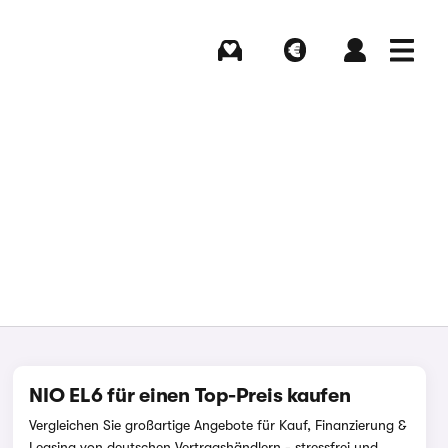
Kaufen
Verkaufen
Login
Menü
NIO EL6 für einen Top-Preis kaufen
Vergleichen Sie großartige Angebote für Kauf, Finanzierung &
Leasing von deutschen Vertragshändlern - stressfrei und