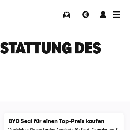
Kaufen
Verkaufen
Login
Menü
TATTUNG DES B
BYD Seal für einen Top-Preis kaufen
Vergleichen Sie großartige Angebote für Kauf, Finanzierung &