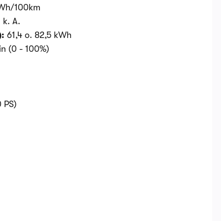
 kWh/100km
:
k. A.
):
61,4 o. 82,5 kWh
in (0 - 100%)
0 PS)