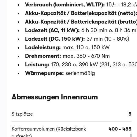
Verbrauch (kombiniert, WLTP):
15,4 - 18,2
Akku-Kapazität / Batteriekapazität (netto)
Akku-Kapazität / Batteriekapazität (brutto
Ladezeit (AC, 11 kW):
6 h 30 min o. 8 h 36 m
Ladezeit (DC, 150 kW):
37 min (10 - 80%)
Ladeleistung:
max. 110 o. 150 kW
Drehmoment:
max. 360 - 670 Nm
Leistung:
170, 230 o. 390 kW (231, 313 o. 53
Wärmepumpe:
serienmäßig
Abmessungen Innenraum
Sitzplätze
5
Kofferraumvolumen (Rücksitzbank
400 - 485
aufrecht)
l