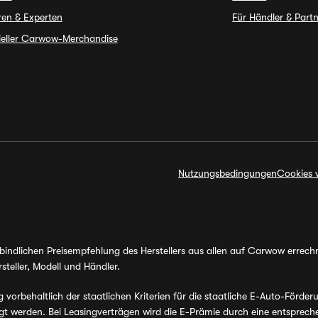
ren & Experten
Für Händler & Part
zieller Carwow-Merchandise
Nutzungsbedingungen
Cookies 
erbindlichen Preisempfehlung des Herstellers aus allen auf Carwow errec
steller, Modell und Händler.
orbehaltlich der staatlichen Kriterien für die staatliche E-Auto-Förder
werden. Bei Leasingverträgen wird die E-Prämie durch eine entsprechen