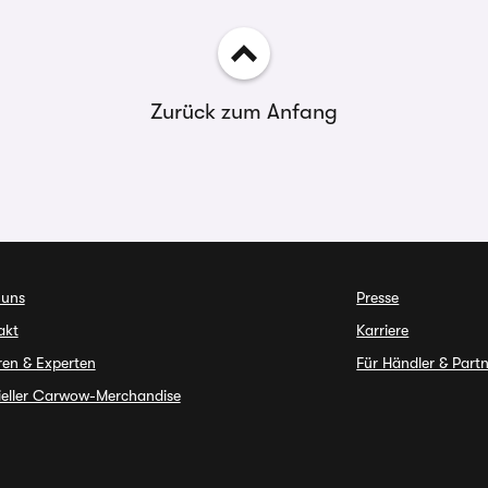
Zurück zum Anfang
 uns
Presse
akt
Karriere
ren & Experten
Für Händler & Part
zieller Carwow-Merchandise