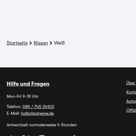
Startseite
Nissan
Weiß
Über
Hilfe und Fragen
Kont
Mon-Fri 9-18 Uhr
Auto
Telefon:
089 / 745 34100
Offi
E-Mail:
hallo@carwow.de
Antwortzeit normalerweise 4 Stunden