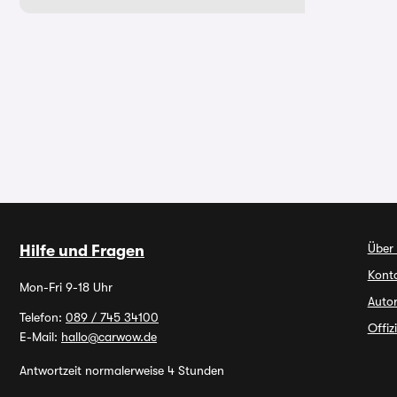
Über
Hilfe und Fragen
Kont
Mon-Fri 9-18 Uhr
Autor
Telefon:
089 / 745 34100
Offiz
E-Mail:
hallo@carwow.de
Antwortzeit normalerweise 4 Stunden