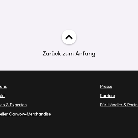
Zurück zum Anfang
 uns
Presse
akt
Karriere
en & Experten
Für Händler & Partn
ieller Carwow-Merchandise