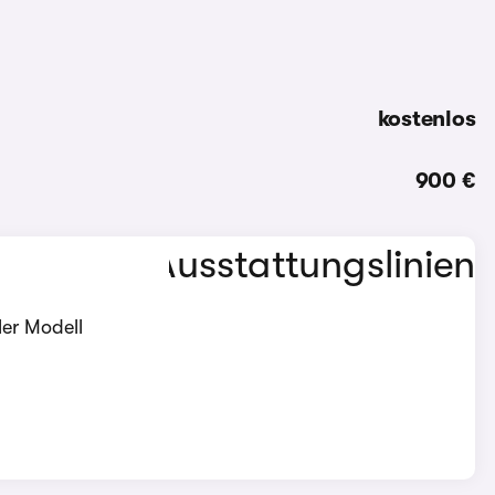
kostenlos
900 €
ler Modell