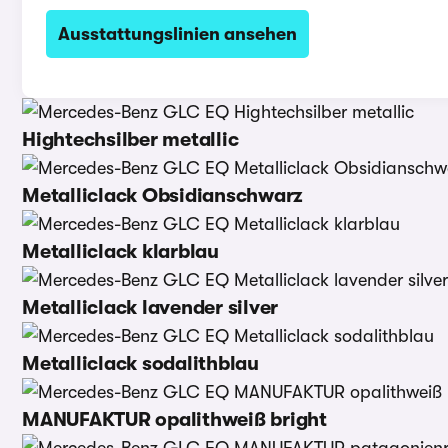
Ausstattungslinien ansehen
Hightechsilber metallic
Metalliclack Obsidianschwarz
Metalliclack klarblau
Metalliclack lavender silver
Metalliclack sodalithblau
MANUFAKTUR opalithweiß bright