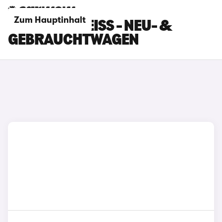
Zum Hauptinhalt
LEXUS NX WEISS - NEU- & G
EBRAUCHTWAGEN