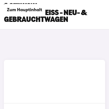
Zum Hauptinhalt
LEXUS LBX WEISS - NEU- & G
EBRAUCHTWAGEN