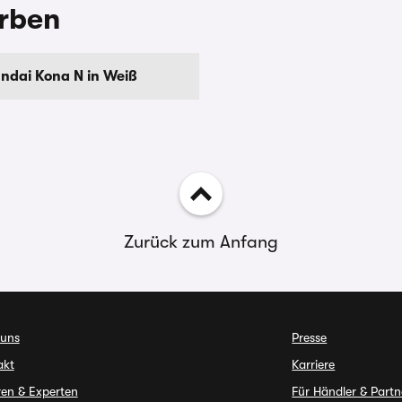
arben
ndai Kona N in Weiß
Zurück zum Anfang
 uns
Presse
akt
Karriere
en & Experten
Für Händler & Partn