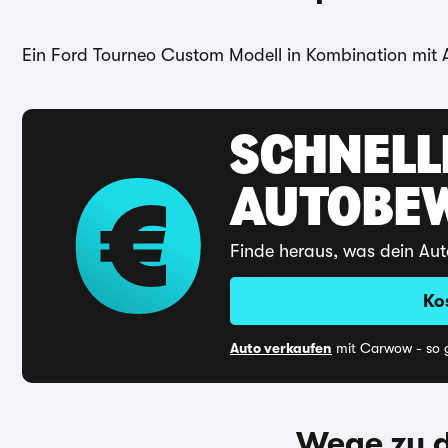
Ein Ford Tourneo Custom Modell in Kombination mit Au
SCHNELL
AUTOBE
Finde heraus, was dein Aut
Ko
Auto verkaufen
mit Carwow - so g
Wege zu 