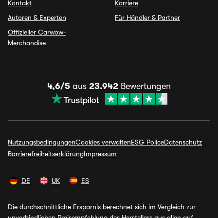
Kontakt
Karriere
Autoren & Experten
Für Händler & Partner
Offizieller Carwow-
Merchandise
4,6/5
aus
23.942
Bewertungen
Nutzungsbedingungen
Cookies verwalten
ESG Police
Datenschutz
Barrierefreiheitserklärung
Impressum
DE
UK
ES
Die durchschnittliche Ersparnis berechnet sich im Vergleich zur
unverbindlichen Preisempfehlung des Herstellers aus allen auf