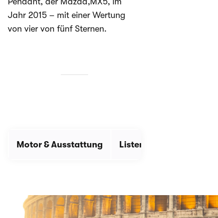
Pendant, der Mazda,MX5, im
Jahr 2015 – mit einer Wertung
von vier von fünf Sternen.
Motor & Ausstattung
Listenpreis
Angebot