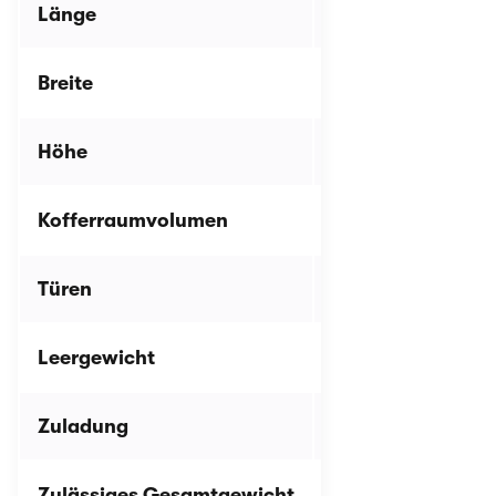
Länge
4,06 Meter
Breite
1,74 Meter
Höhe
1,23 Meter
Kofferraumvolumen
140 Liter
Türen
2
Leergewicht
1.125 bis 1.145 Ki
Zuladung
k. A.
Zulässiges Gesamtgewicht
k. A.