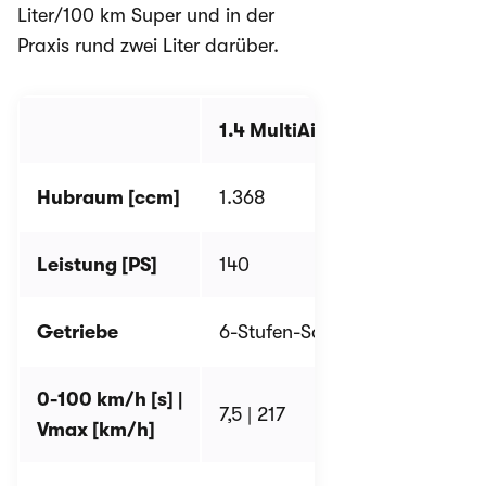
Liter/100 km Super und in der
Praxis rund zwei Liter darüber.
1.4 MultiAir Turbo
1.
Hubraum
[ccm
]
1.368
1.
Leistung
[PS
]
140
14
Getriebe
6-Stufen-Schaltgetriebe
6-
0-100 km/h
[s
]
|
7,5 | 217
7,
Vmax
[km/h
]