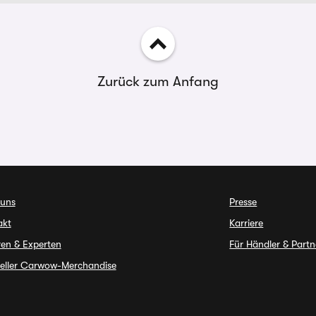
Zurück zum Anfang
 uns
Presse
akt
Karriere
en & Experten
Für Händler & Partn
ieller Carwow-Merchandise