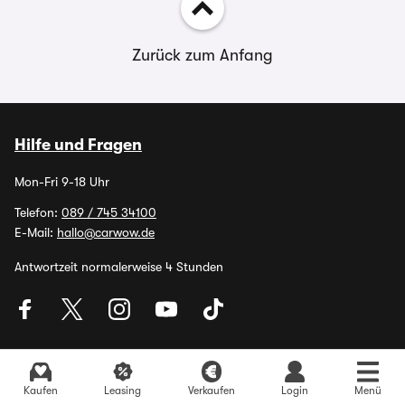
Zurück zum Anfang
Hilfe und Fragen
Mon-Fri 9-18 Uhr
Telefon:
089 / 745 34100
E-Mail:
hallo@carwow.de
Antwortzeit normalerweise 4 Stunden
Über uns
Presse
Aktuelle Angebote finden
Kaufen
Leasing
Verkaufen
Login
Menü
Kontakt
Karriere