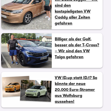
sind den
kostspieligsten VW
Caddy aller Zeiten
gefahren
Billiger als der Golf,
besser als der T-Cross?
– Wir sind den VW
Taigo gefahren
VW ID.up statt ID.1? So
könnte der neue
20.000 Euro-Stromer
aus Wolfsburg
aussehen!