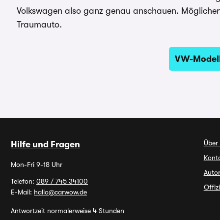
Volkswagen also ganz genau anschauen. Möglicherw
Traumauto.
VW-Modell
Über
Hilfe und Fragen
Kont
Mon-Fri 9-18 Uhr
Autor
Telefon:
089 / 745 34100
Offiz
E-Mail:
hallo@carwow.de
Antwortzeit normalerweise 4 Stunden