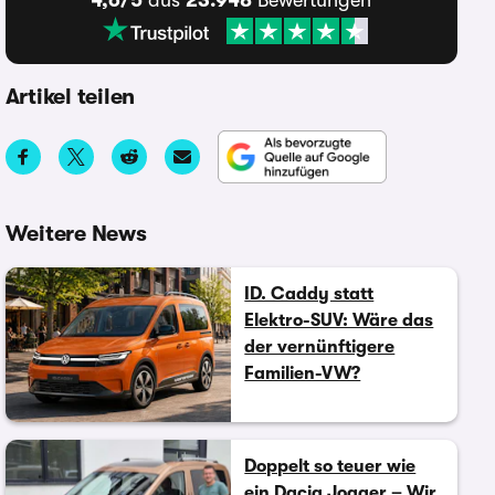
4,6/5
aus
23.948
Bewertungen
Artikel teilen
Weitere News
ID. Caddy statt
Elektro-SUV: Wäre das
der vernünftigere
Familien-VW?
Doppelt so teuer wie
ein Dacia Jogger – Wir