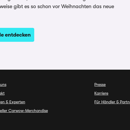
eise gibt es so schon vor Weihnachten das neue
e entdecken
 uns
Presse
akt
Karriere
en & Experten
Für Händler & Partn
ieller Carwow-Merchandise