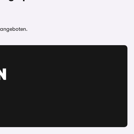
d angeboten.
N