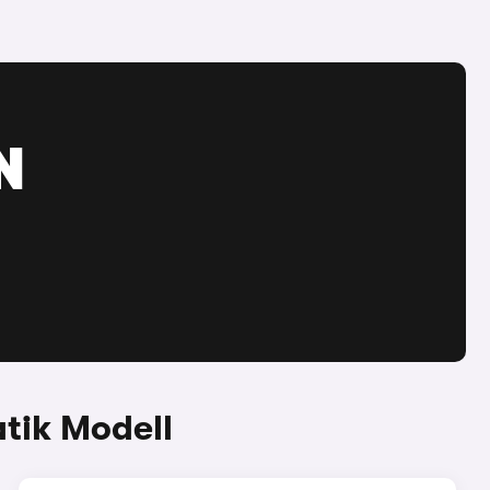
N
tik Modell