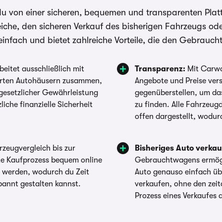
von einer sicheren, bequemen und transparenten Plattfo
iche, den sicheren Verkauf des bisherigen Fahrzeugs od
ach und bietet zahlreiche Vorteile, die den Gebraucht
eitet ausschließlich mit
Transparenz:
Mit Carwo
ierten Autohäusern zusammen,
Angebote und Preise ver
gesetzlicher Gewährleistung
gegenüberstellen, um das
liche finanzielle Sicherheit
zu finden. Alle Fahrzeug
offen dargestellt, wodur
zeugvergleich bis zur
Bisheriges Auto verkau
te Kaufprozess bequem online
Gebrauchtwagens ermögli
t werden, wodurch du Zeit
Auto genauso einfach übe
pannt gestalten kannst.
verkaufen, ohne den zei
Prozess eines Verkaufes 