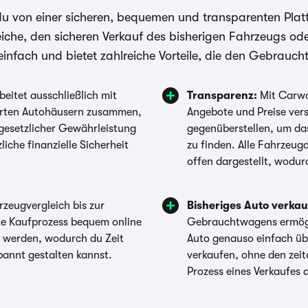
von einer sicheren, bequemen und transparenten Plattfo
iche, den sicheren Verkauf des bisherigen Fahrzeugs od
ach und bietet zahlreiche Vorteile, die den Gebraucht
eitet ausschließlich mit
Transparenz:
Mit Carwo
ierten Autohäusern zusammen,
Angebote und Preise ver
gesetzlicher Gewährleistung
gegenüberstellen, um das
liche finanzielle Sicherheit
zu finden. Alle Fahrzeug
offen dargestellt, wodur
zeugvergleich bis zur
Bisheriges Auto verkau
te Kaufprozess bequem online
Gebrauchtwagens ermögli
t werden, wodurch du Zeit
Auto genauso einfach übe
pannt gestalten kannst.
verkaufen, ohne den zei
Prozess eines Verkaufes 