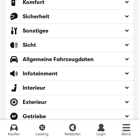
Komfort
Sicherheit
Sonstiges
Sicht
Allgemeine Fahrzeugdaten
Infotainment
Interieur
Exterieur
Getriebe
Fahrwerk
Aktuelle Angebote finden
Kaufen
Leasing
Verkaufen
Login
Menü