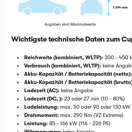
1.514 mm
Angaben sind Maximalwerte
Wichtigste technische Daten zum Cu
Reichweite (kombiniert, WLTP):
300 - 450 
Verbrauch (kombiniert, WLTP):
keine Angab
Akku-Kapazität / Batteriekapazität (netto)
Akku-Kapazität / Batteriekapazität (brutto
Ladezeit (AC):
keine Angabe
Ladezeit (DC, ):
23 oder 27 min (10 - 80%)
Ladeleistung:
max. 50 oder 90 oder 130 kW
Drehmoment:
max. 290 Nm (VZ Extreme)
Leistung:
85 - 166 kW (116 - 226 PS)
Wärmepumpe:
keine Angabe