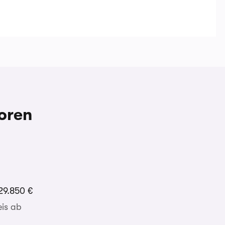
oren
29.850 €
is ab