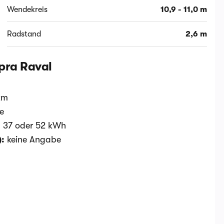
Wendekreis
10,9 - 11,0 m
Radstand
2,6 m
pra Raval
km
e
:
37 oder 52 kWh
):
keine Angabe