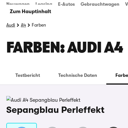
Neuwagen
Leasing
E-Autos
Gebrauchtwagen
V
Zum Hauptinhalt
Audi
A4
Farben
FARBEN: AUDI A4
Testbericht
Technische Daten
Farb
Sepangblau Perleffekt