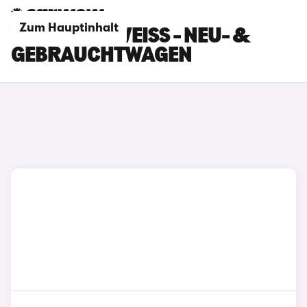
Zum Hauptinhalt
VOLVO V90 WEISS - NEU- & G
EBRAUCHTWAGEN