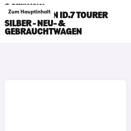
Zum Hauptinhalt
VOLKSWAGEN ID.7 TOURER
SILBER - NEU- &
GEBRAUCHTWAGEN