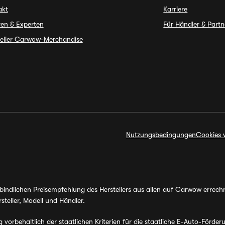
akt
Karriere
en & Experten
Für Händler & Partn
ieller Carwow-Merchandise
Nutzungsbedingungen
Cookies 
erbindlichen Preisempfehlung des Herstellers aus allen auf Carwow errec
steller, Modell und Händler.
orbehaltlich der staatlichen Kriterien für die staatliche E-Auto-Förder