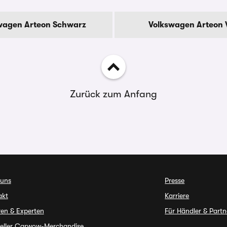
wagen Arteon Schwarz
Volkswagen Arteon 
Zurück zum Anfang
 uns
Presse
akt
Karriere
en & Experten
Für Händler & Partn
ieller Carwow-Merchandise