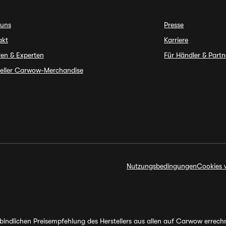
 uns
Presse
akt
Karriere
en & Experten
Für Händler & Partn
ieller Carwow-Merchandise
Nutzungsbedingungen
Cookies 
erbindlichen Preisempfehlung des Herstellers aus allen auf Carwow errec