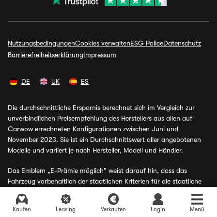
Nutzungsbedingungen
Cookies verwalten
ESG Police
Datenschutz
Barrierefreiheitserklärung
Impressum
DE
UK
ES
Die durchschnittliche Ersparnis berechnet sich im Vergleich zur
unverbindlichen Preisempfehlung des Herstellers aus allen auf
Carwow errechneten Konfigurationen zwischen Juni und
November 2023. Sie ist ein Durchschnittswert aller angebotenen
Modelle und variiert je nach Hersteller, Modell und Händler.
Das Emblem „E-Prämie möglich" weist darauf hin, dass das
Fahrzeug vorbehaltlich der staatlichen Kriterien für die staatliche
E-Auto-Förderung in Frage kommt. Die E-Prämie wird nicht sofort
beim Kauf gewährt, sondern muss von den Kund:innen nach dem
Aktuelle Angebote finden
Kaufen
Leasing
Verkaufen
Login
Menü
Kauf beantragt werden. Bei Leasingverträgen wird die E-Prämie