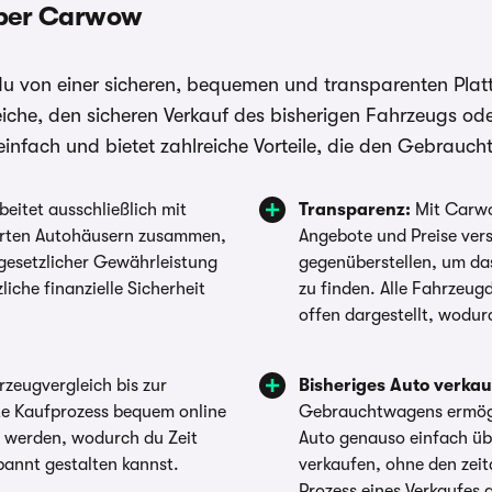
über Carwow
von einer sicheren, bequemen und transparenten Plattfo
iche, den sicheren Verkauf des bisherigen Fahrzeugs od
ach und bietet zahlreiche Vorteile, die den Gebraucht
eitet ausschließlich mit
Transparenz:
Mit Carwo
ierten Autohäusern zusammen,
Angebote und Preise ver
gesetzlicher Gewährleistung
gegenüberstellen, um das
liche finanzielle Sicherheit
zu finden. Alle Fahrzeug
offen dargestellt, wodur
zeugvergleich bis zur
Bisheriges Auto verkau
te Kaufprozess bequem online
Gebrauchtwagens ermögli
t werden, wodurch du Zeit
Auto genauso einfach übe
pannt gestalten kannst.
verkaufen, ohne den zei
Prozess eines Verkaufes 