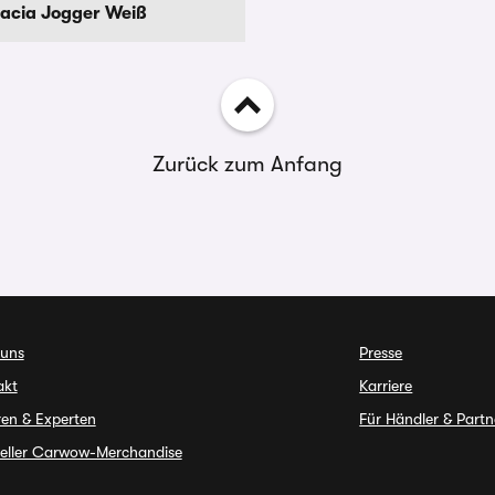
acia Jogger Weiß
Zurück zum Anfang
 uns
Presse
akt
Karriere
en & Experten
Für Händler & Partn
ieller Carwow-Merchandise