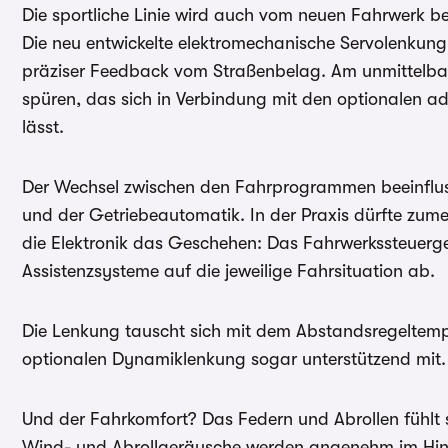
Die sportliche Linie wird auch vom neuen Fahrwerk b
Die neu entwickelte elektromechanische Servolenkung 
präziser Feedback vom Straßenbelag. Am unmittelbar
spüren, das sich in Verbindung mit den optionalen
lässt.
Der Wechsel zwischen den Fahrprogrammen beeinflus
und der Getriebeautomatik. In der Praxis dürfte zumeis
die Elektronik das Geschehen: Das Fahrwerkssteuerg
Assistenzsysteme auf die jeweilige Fahrsituation ab.
Die Lenkung tauscht sich mit dem Abstandsregeltem
optionalen Dynamiklenkung sogar unterstützend mit.
Und der Fahrkomfort? Das Federn und Abrollen fühlt 
Wind- und Abrollgeräusche werden angenehm im Hinte