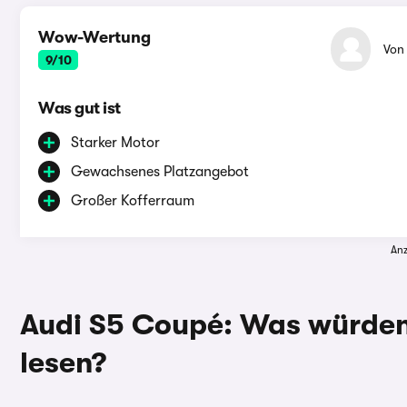
Wow-Wertung
Vo
9/10
Was gut ist
Starker Motor
Gewachsenes Platzangebot
Großer Kofferraum
Anz
Audi S5 Coupé: Was würden 
lesen?