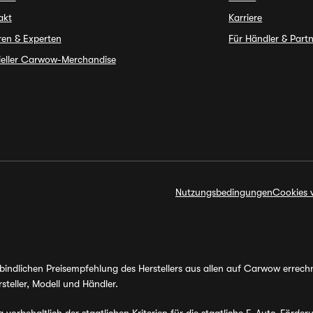
akt
Karriere
ren & Experten
Für Händler & Part
zieller Carwow-Merchandise
Nutzungsbedingungen
Cookies 
erbindlichen Preisempfehlung des Herstellers aus allen auf Carwow errec
steller, Modell und Händler.