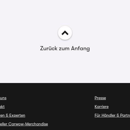
Zurück zum Anfang
 uns
Presse
akt
Karriere
ren & Experten
Für Händler & Partn
ieller Carwow-Merchandise