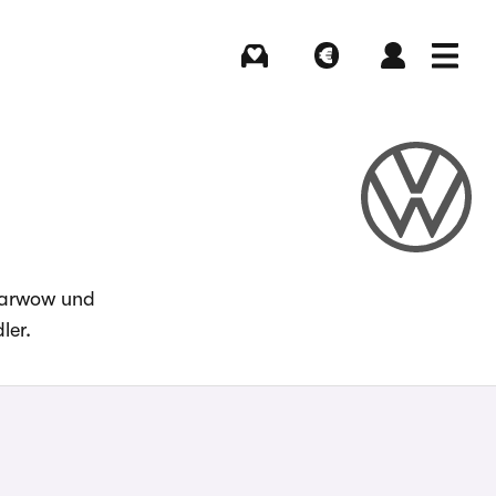
Kaufen
Verkaufen
Login
Menü
 Carwow und
ler.