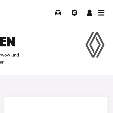
Kaufen
Verkaufen
Login
Menü
GEN
arwow und
er.