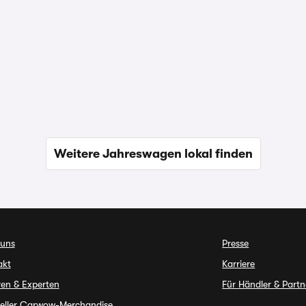
Weitere Jahreswagen lokal finden
 uns
Presse
akt
Karriere
en & Experten
Für Händler & Partn
ieller Carwow-Merchandise