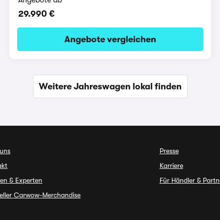
29.990 €
Angebote vergleichen
Weitere Jahreswagen lokal finden
 uns
Presse
akt
Karriere
en & Experten
Für Händler & Partn
ieller Carwow-Merchandise