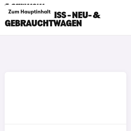
Zum Hauptinhalt
BYD SEAL WEISS - NEU- & G
EBRAUCHTWAGEN