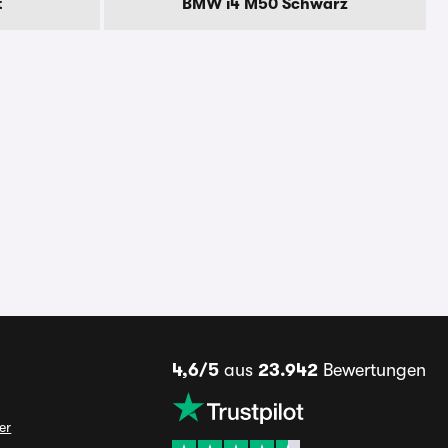
t
BMW i4 M50 Schwarz
4,6/5
aus
23.942
Bewertungen
er