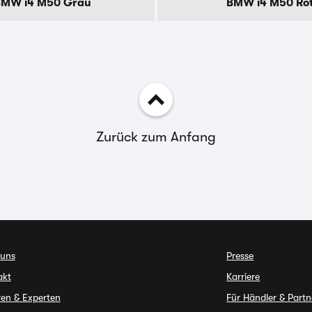
BMW i4 M50 Grau
BMW i4 M50 Ro
Zurück zum Anfang
 uns
Presse
akt
Karriere
en & Experten
Für Händler & Partn