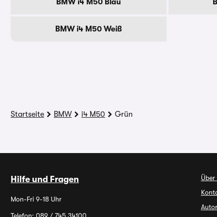
BMW i4 M50 Blau
BMW i4 M50 Weiß
Startseite
BMW
i4 M50
Grün
Über
Hilfe und Fragen
Kont
Mon-Fri 9-18 Uhr
Autor
Telefon:
089 / 745 34100