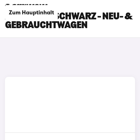
Zum Hauptinhalt
AUDI RS Q8 SCHWARZ - NEU- &
GEBRAUCHTWAGEN